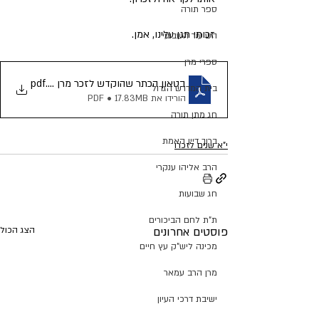
ספר תורה
זכותו תגן עלינו, אמן.
השיעור השבועי
ספרי מרן
.pdf
בטאון הכתר שהוקדש לזכר מרן מאור ישראל
בית המדרש הגדול
הורידו את PDF • 17.83MB
חג מתן תורה
ברוך דיין האמת
י"א שנים לזכרו
הרב אליהו ענקרי
חג שבועות
ת"ת לחם הביכורים
פוסטים אחרונים
הצג הכול
מכינה ליש"ק עץ חיים
מרן הרב עמאר
ישיבת דרכי העיון