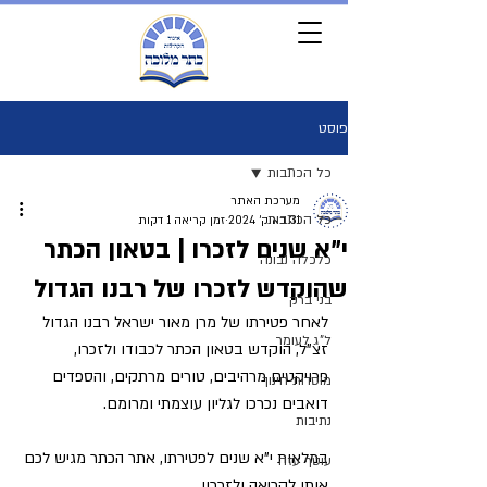
פוסט
כל הכתבות
מערכת האתר
כל הכתבות
31 באוק׳ 2024
זמן קריאה 1 דקות
י"א שנים לזכרו | בטאון הכתר
כלכלה נבונה
שהוקדש לזכרו של רבנו הגדול
בני ברק
לאחר פטירתו של מרן מאור ישראל רבנו הגדול 
ל"ג לעומר
זצ"ל, הוקדש בטאון הכתר לכבודו ולזכרו, 
פרויקטים מרהיבים, טורים מרתקים, והספדים 
מוסדות חינוך
דואבים נכרכו לגליון עוצמתי ומרומם. 
נתיבות
במלאות י"א שנים לפטירתו, אתר הכתר מגיש לכם 
עוטף עזה
אותו לקריאה ולזכרון.