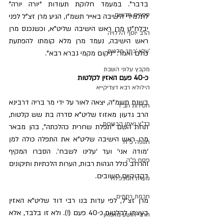
בדבר”. במעמד חלוקת תעודות “יורה יורה” 
ספרים חדשים
לתלמידי הישיבה באייר תשמ”ו, הגיע מרן זצ”ל לפני 
יבלח”ט מרן ראש הישיבה שליט”א, וכשנכנס מרן 
הרב יוסף הללויה
ראש הישיבה, נעמד מרן מלא קומתו להפתעת 
'עלון 'כתר מלכות
כולם ואמר: “ניקום מקמי גברא רבא”.
מקבץ עלוני השבת
כ-40 פעם האזין לקלטות
הילולא רבא דצדיקייא
בשנת תשמ”ה, יצאה לאור על ידי מר בריה דרבינא 
חסידות חב"ד
הרב גדעון מאזוז שליט”א סדרה בת שש קלטות, 
בד"ץ נאמן הכשרות
תחת השם “תפלת שחרית כהלכתה”, בהן מבאר 
מרן ראש הישיבה שליט”א את התפלה כולה למן 
חנוכה פ"ה
‘מודה אני’ ועד ‘עלינו לשבח’. הסברו המקיף 
פסח פ"ה
והרחב כולל הגהות רבות, הערות הלכתיות ותיקונים 
דקדוקיים חשובים.
מערת המכפלה
חכמת רחמים
מרן זצ”ל, לפי עדות בנו רבי דוד שליט”א האזין 
בעצמו לקלטות כ-40 פעם (!). ולא זו בלבד, אלא 
הרב יהושע מאמאן