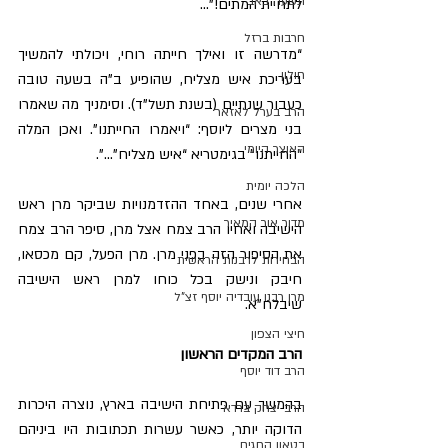
תשעה באב
לתחיית המתים!”…
חרבות ברזל
“מדרשה זו ואילך חייתה רוחי, ויכולתי להמשיך 
חולון
בעריכת איש מצליח, שהופיע ב”ה בשעה טובה 
כעבור שנתיים (בשנת תשל”ד). וסימניך מה שאמרו 
הרב בערל לאזאר
בני מצרים ליוסף: “ויאמרו החייתנו”. ואכן המלה 
האוצר היומי
“החייתנו” בגימטריא “איש מצליח”…”.
הלכה יומית
אחרי שנים, באחד ההזדמנויות שביקר מרן ראש 
מדור אור המאיר
הישיבה ואחיו הרב צמח אצל מרן, סיפר הרב צמח 
את הסיפור הזה בפני מרן. מרן הפעל, קם מכסאו, 
הבחירות לרבנות הראשית
חיבק ונישק בכל כוחו למרן ראש הישיבה 
מרן רבנו עובדיה יוסף זצ"ל
שיבלח”א.
חיצי הצפון
הרב המקדים הראשון
הרב דוד יוסף
בהמשך עם פתיחת הישיבה בארץ, נוצרה היכרות 
הרב יצחק ברדא
הדוקה יותר, כאשר עשרות תכתובות היו ביניהם 
בטאון החגים