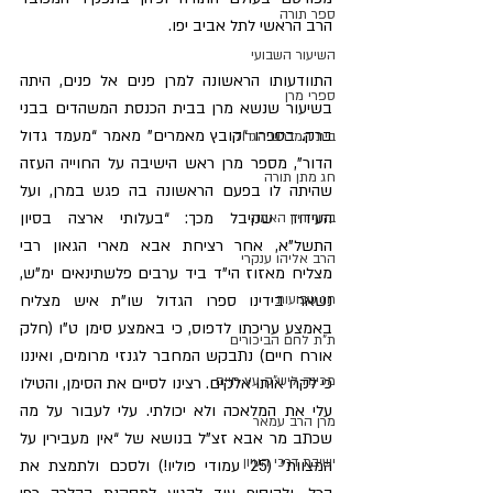
ספר תורה
הרב הראשי לתל אביב יפו.
השיעור השבועי
התוודעותו הראשונה למרן פנים אל פנים, היתה 
ספרי מרן
בשיעור שנשא מרן בבית הכנסת המשהדים בבני 
ברק. בספרו “קובץ מאמרים” מאמר “מעמד גדול 
בית המדרש הגדול
הדור”, מספר מרן ראש הישיבה על החוייה העזה 
חג מתן תורה
שהיתה לו בפעם הראשונה בה פגש במרן, ועל 
העידוד שקיבל מכך: “בעלותי ארצה בסיון 
ברוך דיין האמת
התשל”א, אחר רציחת אבא מארי הגאון רבי 
הרב אליהו ענקרי
מצליח מאזוז הי”ד ביד ערבים פלשתינאים ימ”ש, 
חג שבועות
נשאר בידינו ספרו הגדול שו”ת איש מצליח 
באמצע עריכתו לדפוס, כי באמצע סימן ט”ו (חלק 
ת"ת לחם הביכורים
אורח חיים) נתבקש המחבר לגנזי מרומים, ואיננו 
מכינה ליש"ק עץ חיים
כי לקח אותו אלקים. רצינו לסיים את הסימן, והטילו 
עלי את המלאכה ולא יכולתי. עלי לעבור על מה 
מרן הרב עמאר
שכתב מר אבא זצ”ל בנושא של “אין מעבירין על 
ישיבת דרכי העיון
המצוות” (25 עמודי פוליו!) ולסכם ולתמצת את 