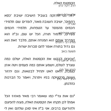
הקסטות האלה.
הרב דקל כהן
עלון אהל נאמן
“וזה גם החזקה בשביל הישיבה ישיבת ‘כסא 
רחמים’, ישיבה חשובה מאוד, לומדים שם תלמידי 
טבריה
חכמים מהמסד עד הטפחות, תלמידי חכמים 
יומא דהילולא
צעירים, תלמוד תורה, הכל יש שם, וב”ה הוא 
המדריך אותם הוא המנחה אותם, מלבד זאת הוא 
מורנו רבי רחמים
גם גדול בתורה אומר להם סברות ישרות.
תשעה באב
“צריכים לבקש את הקסטות האלה, ישלם כמה 
החיד"א אברג'ל
שצריך לשלם, וישמע אותם כמה פעמים ויטה אוזן 
הציון של מרן
קשבת, ולאט לאט יתחיל לבטאות, וגם יחזור 
ויעשה פרקטיקה בפיו ויתרגל, ויאמר כל הברכות 
הרב ליאור כהן
כהלכתן.
“גם אות צד”י כמו שאומר רבי מאיר מאזוז הכל 
אמת! לכן תקחו את הקסטות האלה, מצוה להפיצם 
ולהודיעם ברבים. אני ב”ה איני סוכן שלהם ואין לי 