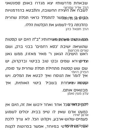
שבאחת מדרשותיו יצא מגדרו באופן ספונטאני 
הרב אדיר עמרוצי
לשבח את היצירה החשובה, והתבטא בהזדמנויות 
רבות כי אי אפשר להתפלל כראוי תפלת שחרית 
הרב גדעון בן משה
כהלכתה בלי לשמוע את הקלטות הללו.
הרב חננאל כהן
הנה ציטוט מאחת משיחותיו: “ב”ה היום יש קסטות 
תלמוד תורה איש מצליח
שהוציאה ישיבת ‘כסא רחמים’ בבני ברק, ושם 
טורים וזכרונות
ראש הישיבה הגאון ר’ מאיר מאזוז, ממש גאון 
צדיק ירא שמים ובקי טוב בביטוי ובדקדוק. יש 
דברי נהי
שם שש קסטות מתחילת תפלת שחרית עד סופה, 
הפרק היומי
איך לומר את הנוסח ואיך לבטא את המלים. ויש 
קסטה מיוחדת בשביל ביטוי האותיות, איך 
הרב דוד עידאן
מבטאים אותם.
עלון מעין נאמן
סקירות ספרים
“לכן כדאי שכל אחד ואחד ירכוש את זה, היום אין 
כמעט אדם שאין לו טייפ בבית. יכולים לשמוע 
ארגון יאירו
פעמיים-שלוש-ארבע, ויקלוט הכל. לא צריך ללכת 
הרב גדעון מאזוז
אצל מורה פרטי במיוחד, אפשר בפרוטות לקנות 