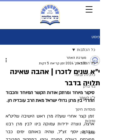
פוסט
כל הכתבות
מערכת האתר
כל הכתבות
31 באוק׳ 2024
זמן קריאה 5 דקות
י"א שנים לזכרו | אהבה שאינה
כלכלה נבונה
תלויה בדבר
בני ברק
סיקור מיוחד ומרתק אודות הקשר המיוחד והכבוד 
ל"ג לעומר
ההדדי בין מרנן גדולי ישראל מאת הרב עובדיה חן.
מוסדות חינוך
זמן קצר אחרי שעלה מרן ראש הישיבה שליט”א 
נתיבות
ארצה, נוצרה ידידות עמוקה בינו לבין מרן רבנו 
עובדיה יוסף זצ”ל, שהיה באותם ימים כבר 
עוטף עזה
מפורסם בעולם התורה וכיהן בתפקיד המכובד 