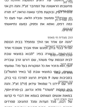
הכל, ולהוסיף עוד להגיע למסקנת ההלכה כפי 
מזל טוב
מחשבתו הראשונה של המחבר זצ”ל. והנה רק אני 
עולם התורה
מתחיל לעיין, ובוקעת מלבי שאגה נוראה: “זו תורה 
וזו שכרה?!” וממשיך ומבליג הלאה. ועוד פעם כל 
הרב עובדיה חן
כמה דפים, ואתא את ופסיק. כמעט נתייאשתי 
דף היומי
מלסיים.
הרב מצליח חי מאזוז
“והנה יום אחד אני הולך ומתפלל בבית הכנסת 
רשת הכוללים "רצופות"
הגדול בבני ברק, ופוגש אותי אברך אשכנזי אחד 
גבה-קומה, ובשורה בפיו: “תבוא במוצאי שבת 
ישיבת כסא רחמים
לבית הכנסת עולי משהד, שם דורש הרב עובדיה 
אריה דרעי
יוסף, הוא מזכיר את כל המקורות בעל פה”. שמעתי 
ועשיתי. באתי במוצאי שבת (ט’ באייר התשל”ב) 
מורנו הרב צמח
בסביבות שעה 9 מקרית הרצוג למרכז בני ברק, 
קרן שותפים
יחד עם ידידנו ר’ שמואל עידאן (הי”ו) זצ”ל. והנה 
בית הכנסת “משהד” מלא וגדוש, בן-פורת-יוסף, 
תנועת ש"ס
במאות אנשים השותים בצמא את דברי פי קדשו 
הרב יהודה דרעי
של רבנו, מכל העדות ומכל החוגים: ספרדים 