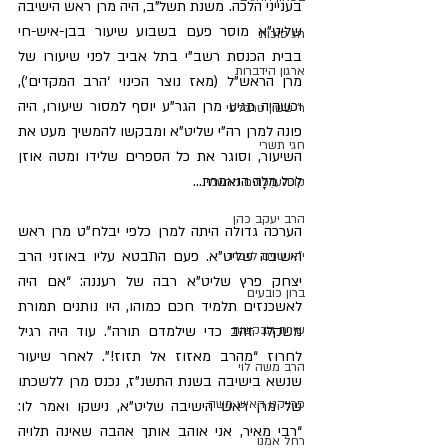
בענייני הלכה. משנת תשל”ב, היה מרן ראש הישיבה 
שליט”א מוסר פעם בשבוע שיעור בבן-איש-חי 
חג סוכות
בבית הכנסת רשב”י בתל אביב לפני שיעורו של 
ארגון הידברות
מרן הראש”ל (מאז נוצר הכינוי ‘הרב המקדים’), 
וכשהיה מגיע מרן הגר”ע יוסף למסור שיעורו, היה 
ר' ששון טרבלסי
פונה למרן רה”י שליט”א ומבקשו להמשיך מעט את 
חגי תשרי
השיעור, וסוגר את כל הספרים שלידו ומטה אוזן 
לכל מִלָּה הנאמרת…
קו העדכונים הרשמי
הרב יעקב כהן
הערכה גדולה היתה למרן כלפי יבלח”ט מרן ראש 
הישיבה שליט”א. פעם התבטא עליו באוזני הרב 
י"א שנים לזכרו
יצחק פרץ שליט”א רבה של רעננה: “אם היה 
ברון כובעים
לאשכנזים תלמיד חכם כמוהו, היו נותנים תמורת 
שירת הבקשות
משקלו זהב כדי שילמדם תורה”. עוד היה רגיל 
לחרוז “מהרב מאזוז אל תזוז!”. לאחר שיעור 
הרב משה לוי
שנשא בישיבה בשנת התשנ”ז, נכנס מרן ללשכתו 
פרויקט האיש משה
של מרן ראש הישיבה שליט”א, נישקו ואמר לו: 
“רבי מאיר, אני אוהב אותך אהבה שאינה תלויה 
רחל אמנו