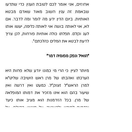
אחוזים, אני אומר לכם לטובת הענין כדי שתדעו 
שבאמת זה ענין חשוב מאוד שאדם מבטא 
האותיות. ביום הדין ידע מה לומר ומה לדבר. אם 
לא, אוי לאותה בושה אוי לאותה כלימה, יעשו אותו 
לעג וקלס. תפלתו כולה אותיות פורחות, לכן צריך 
לדעת לבטא את המלים כהלכתם”.
“הואיל ונפק מפומיה דמר”
מיותר לציין כי הרי מי כמונו יודע שלא פחות היא 
הערכתו ואהבתו של מרן ראש הישיבה שליט”א 
למרן הראש”ל זצוק”ל. כמעט ואין דרשה ואין 
שיעור בהם הוא אינו מזכיר את דמותו המופלאה 
של מרן. בכל הזדמנות הוא מציב אותו כיעד 
וכדמות לחיקוי ולהערצה, על סגנונו הקולח, על 
בקיאותו העצומה, על שקידתו המופלאה, ועל ספריו 
היקרים והחשובים.