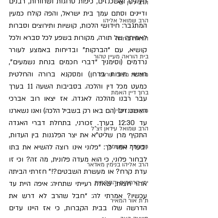
תימנים ואשכנזים, כיפות סרוגות ושחורות, רבנים 
הרב לירן ישי
ודיינים וסתם עמך בית ישראל, והפה קולח כמעין 
הרב שמואל אליהו
המתגבר: חידושי הלכות, קושיות ותירוצים וסברות 
לאמיתה של תורה, מקורות בשפע לכל סברא ולכל 
הוראה ברורה
קושיא, עם “הברקות” ובדיחות באמצע לעורר 
בית הוראה מעיין טהור
נרדמים (וסימניך “דברי חכמים בנחת נשמעים”, 
ראשי תיבות בדחן) ומסקנא ברורה והחלטית 
מוסדות מאור ישראל
כמעט מכל דין והלכה. בסביבות השעה 11 בערך 
ברוך דיין האמת
עבר רבנו מהלכה לאגדה. אז יצאו רוב אברכי 
האשכנזים (הם באו רק בשביל הלכה) ואנו נשארנו 
מרן רבנו רה"י
עד 12:30 בערך. זכורני, בתחלת דברי האגדה 
הרב שמואל עידאן זצ"ל
התקיף מרן שליט”א את יצר הפלגנות בין העדות, 
רפורמת החשמל
ובערך אמר כך: “פלוני אינו רוצה להשיא את בתו 
לבחור פלוני, כי הוא מעדה פלונית, מה זה? וכי זו 
הרב אליהו בנימין מאדאר
עדת קרח? או מעשרת השבטים?!” חזרתי הביתה 
ימי הרחמים והסליחות
אחר חצות, שאלה רעייתי שתחיה: איפה היית עד 
עכשיו? אמרתי לה: “חבל שהרב לא דרש את 
ת"ת אור המאיר
הדרשה שלו בבית הקברות, כי אז היינו עדים 