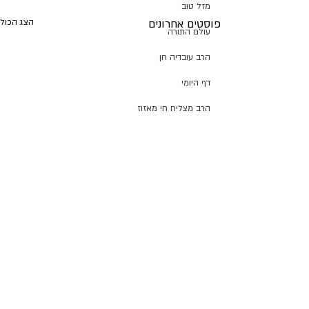
מזל טוב
פוסטים אחרונים
הצג הכול
עולם התורה
הרב עובדיה חן
דף היומי
הרב מצליח חי מאזוז
רשת הכוללים "רצופות"
ישיבת כסא רחמים
אריה דרעי
מורנו הרב צמח
קרן שותפים
תנועת ש"ס
תגובות
הרב יהודה דרעי