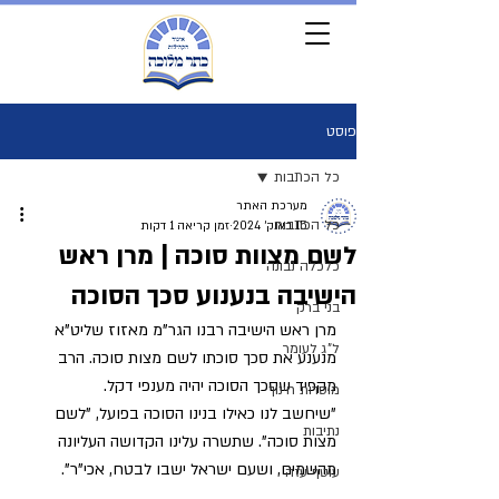
פוסט
כל הכתבות
מערכת האתר
כל הכתבות
15 באוק׳ 2024
זמן קריאה 1 דקות
לשם מצוות סוכה | מרן ראש
כלכלה נבונה
הישיבה בנענוע סכך הסוכה
בני ברק
מרן ראש הישיבה רבנו הגר"מ מאזוז שליט"א 
ל"ג לעומר
מנענע את סכך סוכתו לשם מצות סוכה. הרב 
מקפיד שסכך הסוכה יהיה מענפי דקל.
מוסדות חינוך
"שיחשב לנו כאילו בנינו הסוכה בפועל, "לשם 
נתיבות
מצות סוכה". שתשרה עלינו הקדושה העליונה 
מהשמים, ושעם ישראל ישבו לבטח, אכי"ר".
עוטף עזה