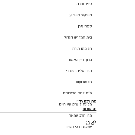
ספר תורה
השיעור השבועי
ספרי מרן
בית המדרש הגדול
חג מתן תורה
ברוך דיין האמת
הרב אליהו ענקרי
חג שבועות
ת"ת לחם הביכורים
מרן רבנו רה"י
מכינה ליש"ק עץ חיים
חג סוכות
מרן הרב עמאר
ישיבת דרכי העיון