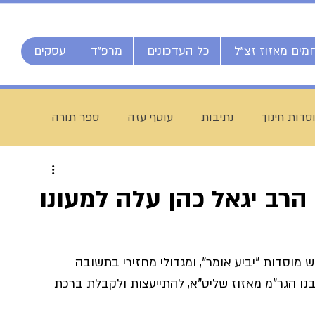
מים מאזוז זצ"ל
כל העדכונים
מרפ"ד
עסקים
סדות חינוך
נתיבות
עוטף עזה
ספר תורה
חג מתן תורה
ברוך דיין האמת
הרב אליהו ענקרי
רב יגאל כהן עלה למעונו
ם
מרן הרב עמאר
ישיבת דרכי העיון
מזל טוב
ש מוסדות "יביע אומר", ומגדולי מחזירי בתשובה 
נו הגר"מ מאזוז שליט"א, להתייעצות ולקבלת ברכת 
יח חי מאזוז
רשת הכוללים "רצופות"
ישיבת כסא רחמים