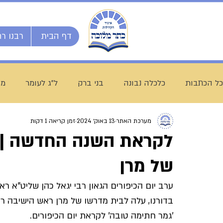
דף הבית
רבנו רח
כל הכתבות
כלכלה נבונה
בני ברק
ל"ג לעומר
מו
מערכת האתר
13 באוק׳ 2024
זמן קריאה 1 דקות
השיעור השבועי
ספרי מרן
בית המדרש הגדול
לקראת השנה החדשה | ה
של מרן
חג שבועות
ת"ת לחם הביכורים
מכינה ליש"ק עץ חיי
ערב יום הכיפורים הגאון רבי יגאל כהן שליט"א רא
בדורנו, עלה לבית מדרשו של מרן ראש הישיבה רב
עולם התורה
הרב עובדיה חן
דף היומי
הרב מצל
'גמר חתימה טובה' לקראת יום הכיפורים.