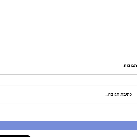
תגובות
כתיבת תגובה...
ישיבה על קברו | לאחר למעלה
כצוואתו האחרונ
מעשור: חתנו של מרן ייסד ישיבה על
היחידי לכבודו 
שמו
הישיבה