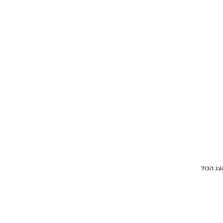
צג הכול