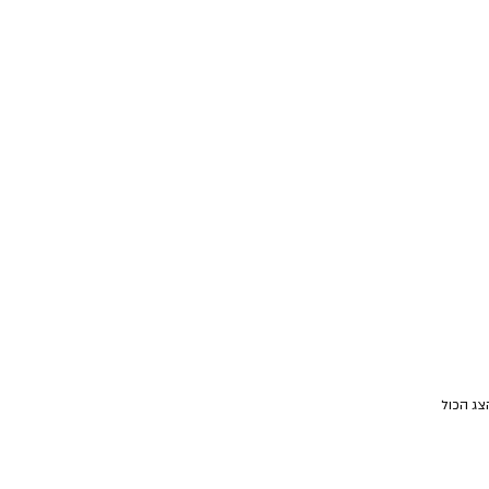
צג הכול