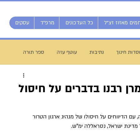
מים מאזוז זצ"ל
כל העדכונים
מרפ"ד
עסקים
סדות חינוך
נתיבות
עוטף עזה
ספר תורה
חג מתן תורה
ברוך דיין האמת
הרב אליהו ענקרי
 מרן רבנו בדברים על חיסול
ם
מרן הרב עמאר
ישיבת דרכי העיון
מזל טוב
 הדיווחים על חיסולו של מנהיג ארגון הטרור 
 מדינת ישראל, נסראללה ימ"ש.
יח חי מאזוז
רשת הכוללים "רצופות"
ישיבת כסא רחמים