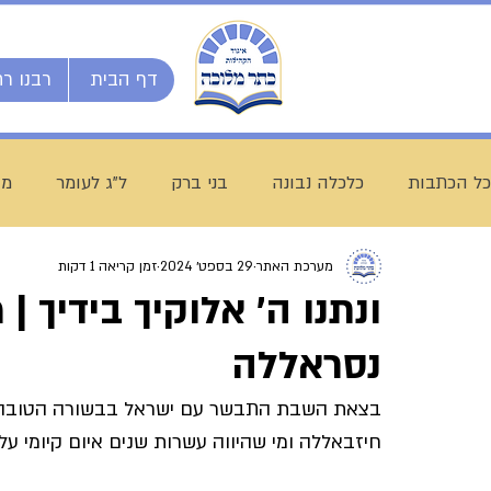
דף הבית
רבנו רח
כל הכתבות
כלכלה נבונה
בני ברק
ל"ג לעומר
מו
מערכת האתר
29 בספט׳ 2024
זמן קריאה 1 דקות
השיעור השבועי
ספרי מרן
בית המדרש הגדול
ונתנו ה' אלוקיך בידיך |
נסראללה
חג שבועות
ת"ת לחם הביכורים
מכינה ליש"ק עץ חיי
בצאת השבת התבשר עם ישראל בבשורה הטובה, עם
חיזבאללה ומי שהיווה עשרות שנים איום קיומי על
עולם התורה
הרב עובדיה חן
דף היומי
הרב מצל