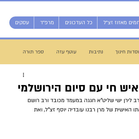
מים מאזוז זצ"ל
כל העדכונים
מרפ"ד
עסקים
סדות חינוך
נתיבות
עוטף עזה
ספר תורה
חג מתן תורה
ברוך דיין האמת
הרב אליהו ענקרי
איש חי עם סיום הירושלמי
ב לירן ישי שליט"א חגגה במעמד מכובד ורב רושם 
ם
מרן הרב עמאר
ישיבת דרכי העיון
מזל טוב
נלמד במשך 12 שנים בהוראתו האישית של מרן רבנו עובדיה יוסף זצ"ל, ואת 
יח חי מאזוז
רשת הכוללים "רצופות"
ישיבת כסא רחמים