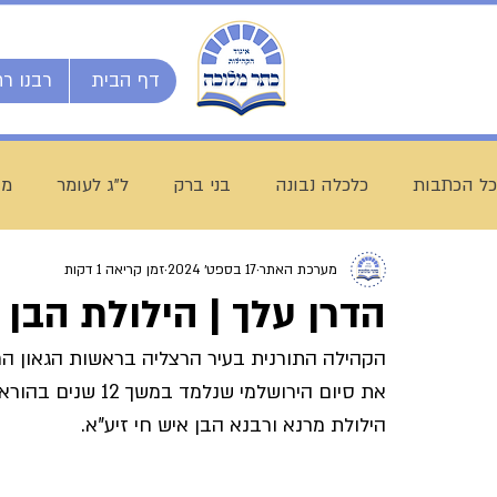
דף הבית
רבנו רח
כל הכתבות
כלכלה נבונה
בני ברק
ל"ג לעומר
מו
מערכת האתר
17 בספט׳ 2024
זמן קריאה 1 דקות
השיעור השבועי
ספרי מרן
בית המדרש הגדול
הדרן עלך | הילולת הבן 
הקהילה התורנית בעיר הרצליה בראשות הגאון הר
חג שבועות
ת"ת לחם הביכורים
מכינה ליש"ק עץ חיי
את סיום הירושלמי ש
הילולת מרנא ורבנא הבן איש חי זיע"א.
עולם התורה
הרב עובדיה חן
דף היומי
הרב מצל