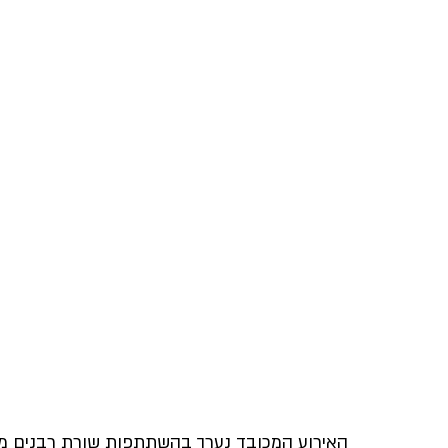
אריה דרעי
מורנו הרב צמח
קרן שותפים
תנועת
האירוע המכובד נערך בהשתתפות שורת רבנים מכו