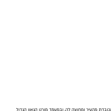
 ש"ס
הרב יהודה דרעי
בדת מהעיר ומחוצה לה, ובמעמד מורנו הגאון הגדול 