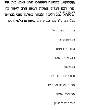
הביטחוני. בפגישה השתתפו חתנו נאמן ביתו של 
ספר תורה
מרן רבנו הגדול זצוק"ל הגאון הרב ליאור כהן 
השיעור השבועי
שליט"א, נציג הליכוד הנבחר באלעד קובי גבריאל 
ויו"ר המוע"ד כפר סבא הרב ששון טרבלסי | תיעוד
ספרי מרן
בית המדרש הגדול
חג מתן תורה
ברוך דיין האמת
הרב אליהו ענקרי
חג שבועות
ת"ת לחם הביכורים
מכינה ליש"ק עץ חיים
מרן הרב עמאר
ישיבת דרכי העיון