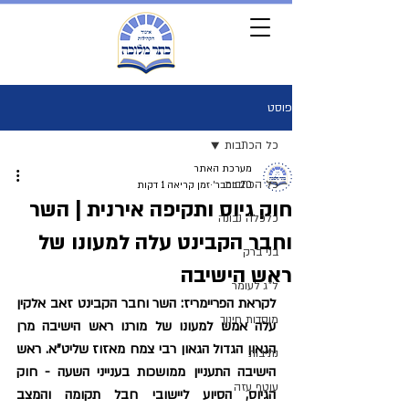
פוסט
כל הכתבות
מערכת האתר
כל הכתבות
20 בפבר׳
זמן קריאה 1 דקות
חוק גיוס ותקיפה אירנית | השר
כלכלה נבונה
וחבר הקבינט עלה למעונו של
בני ברק
ראש הישיבה
ל"ג לעומר
לקראת הפריימריז: השר וחבר הקבינט זאב אלקין 
מוסדות חינוך
עלה אמש למעונו של מורנו ראש הישיבה מרן 
הגאון הגדול הגאון רבי צמח מאזוז שליט"א. ראש 
נתיבות
הישיבה התעניין ממושכות בענייני השעה - חוק 
עוטף עזה
הגיוס, הסיוע ליישובי חבל תקומה והמצב 