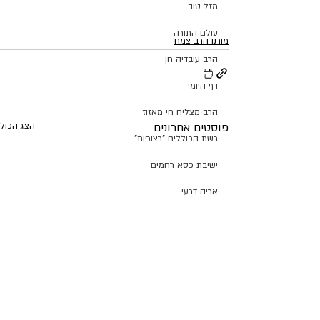
מזל טוב
עולם התורה
מורנו הרב צמח
הרב עובדיה חן
דף היומי
הרב מצליח חי מאזוז
פוסטים אחרונים
הצג הכול
רשת הכוללים "רצופות"
ישיבת כסא רחמים
אריה דרעי
מורנו הרב צמח
קרן שותפים
תנועת ש"ס
הרב יהודה דרעי