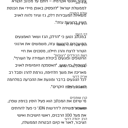
ציבור ואנשי אקדמיה – חתם על מכתב הקורא 
מזל טוב
לממשלת ישראל "להפסיק באופן מיידי את הכנסת 
עולם התורה
משאיות המעבירות דלק, גז וציוד נלווה לאויב 
העוין ברצועת עזה".
הרב עובדיה חן
דף היומי
במכתב נטען כי "הדלק, הגז ושאר האמצעים 
המועברים לרצועת עזה, משמשים את ארגוני 
הרב מצליח חי מאזוז
הטרור לרצח והרג חיילנו, מסכנים את חיי 
רשת הכוללים "רצופות"
החטופים ופוגעים ביכולת העמידה על העורף".
"בנוסף", כך נטען, "האספקה היומיומית לאויב 
ישיבת כסא רחמים
מאריכה את משך הלחימה, גורמת להרג וסבל רב 
אריה דרעי
לכל הנוגעים בדבר ומונעת את ההכרעה במלחמה 
לטובת חיילנו היקרים".
מורנו הרב צמח
קרן שותפים
מי שיזם את המכתב הוא פעיל הימין בנימין שפרן, 
שאומר בשיחה ל'חדשות JDN' כי פעל להחתים 
תנועת ש"ס
את מעל 100 הרבנים, ראשי הישיבות ואישי 
הרב יהודה דרעי
הציבור, לאור אי קיום הבטחת הממשלה, 