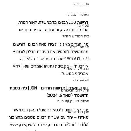
ספר תורה
השיעור השבועי
דרישת 100 רבנים מהממשלה, לאור הפרת 
ספרי מרן
ההבטחות בעזה; והתגובה בסביבת נתניהו
בית המדרש הגדול
מרן הגר"מ מאזוז, ולצידו מאה רבנים  דורשים 
חג מתן תורה
מהממשלה להפסיק את העברת הדלק לעזה • 
ברוך דיין האמת
יוזם המכתב: "'משבר הומניטרי' זה 'אגדה 
אורבנית' – בסביבת נתניהו אומרים שאין לחץ 
הרב אליהו ענקרי
אמריקני בנושא".
חג שבועות
יוסי שטארק | חדשות חרדים - JDN | כ״ה בטבת 
ת"ת לחם הביכורים
ה׳תשפ״ד (ינואר 6, 2024)
מכינה ליש"ק עץ חיים
מרן ראש ישיבת 'כסא רחמים' הגאון רבי מאיר 
מרן הרב עמאר
מאזוז – יחד עם עשרות רבנים נוספים מהציבור 
ישיבת דרכי העיון
החרדי ומהציונות הדתית, לצד פוליטיקאים, אישי 