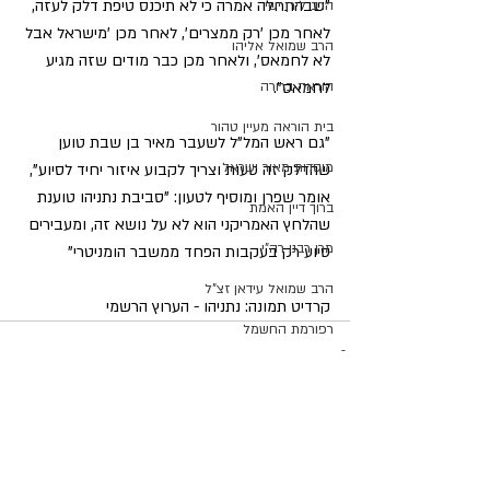
"שבהתחלה אמרה כי לא תיכנס טיפת דלק לעזה, 
הרב לירן ישי
לאחר מכן 'רק ממצרים', לאחר מכן 'מישראל אבל 
הרב שמואל אליהו
לא לחמאס', ולאחר מכן כבר מודים שזה מגיע 
הוראה ברורה
לחמאס".
בית הוראה מעיין טהור
"גם ראש המל"ל לשעבר מאיר בן שבת טוען 
מוסדות מאור ישראל
שהדלק זה טעות וצריך לקבוע איזור יחיד לסיוע", 
אומר שפרן ומוסיף לטעון: "סביבת נתניהו טוענת 
ברוך דיין האמת
שהלחץ האמריקני הוא לא על נושא זה, ומעבירים 
מרן רבנו רה"י
סיוע רק בעקבות הפחד ממשבר הומניטרי"
הרב שמואל עידאן זצ"ל
קרדיט תמונה: נתניהו - הערוץ הרשמי
רפורמת החשמל
הרב אליהו בנימין מאדאר
ימי הרחמים והסליחות
פוסטים אחרונים
הצג הכול
ת"ת אור המאיר