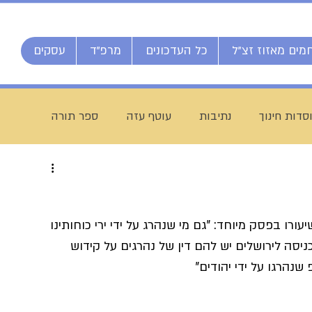
מים מאזוז זצ"ל
כל העדכונים
מרפ"ד
עסקים
סדות חינוך
נתיבות
עוטף עזה
ספר תורה
חג מתן תורה
ברוך דיין האמת
הרב אליהו ענקרי
ורו בפסק מיוחד: "גם מי שנהרג על ידי ירי כוחותינו 
ם
מרן הרב עמאר
ישיבת דרכי העיון
מזל טוב
יסה לירושלים יש להם דין של נהרגים על קידוש 
נהרגו על ידי יהודים"
יח חי מאזוז
רשת הכוללים "רצופות"
ישיבת כסא רחמים