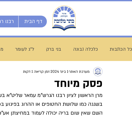
דף הבית
רבנו רח
כל הכתבות
כלכלה נבונה
בני ברק
ל"ג לעומר
מו
מערכת האתר
1 בינו׳ 2024
זמן קריאה 1 דקות
השיעור השבועי
ספרי מרן
בית המדרש הגדול
פסק מיוחד
מרן הראשון לציון רבנו הגרש"מ עמאר שליט"א בשיע
חג שבועות
ת"ת לחם הביכורים
מכינה ליש"ק עץ חיי
בשגגה כמו שלושת החטופים או ההרוג בפיגוע בכנ
השם שאין שום בריה יכולה לעמוד במחיצתן אע"פ ש
עולם התורה
הרב עובדיה חן
דף היומי
הרב מצל