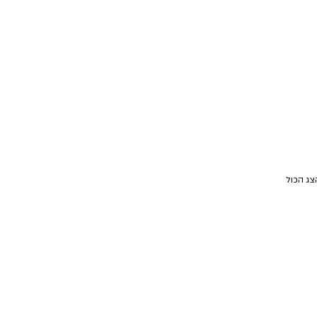
צג הכול