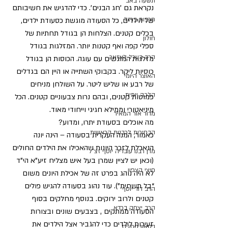
תשעה באב
נקראת גם 'חג הבנים'. כדי להדגיש את חשיבותם 
חרבות ברזל
של הילדים, כל הסעודה מוגשת כסעודת ילדים, 
בכלים קטנים. הצלחות הן בגודל תחתיות של 
חולון
ספלי קפה ואף קטנות יותר. המזלגות בגודל 
הרב בערל לאזאר
מזלגות המוגשים עם עוגה. הכוסות הן בגודל 
כוסיות ליקר. בקבוקי השתייה או היין הם בגדלים 
האוצר היומי
של רבע או שליש ליטר. על השולחן מניחים 
הלכה יומית
פמוטות קטנים, ובהם נרות צבעוניים קטנים. הכל 
מיניאטורי וממילא חגיגי וייחודי מאוד.
מדור אור המאיר
מה אוכלים בסעודת יתרו, ומדוע?
הבחירות לרבנות הראשית
כאמור, המנה העקרית בסעודה – הינה יונה 
הנאכלת לזכר היונות שהאכילו את הילדים החולים 
מרן רבנו עובדיה יוסף זצ"ל
(וכאן יש לציין שמרן בעל איש מצליח זיע"א הי"ד 
חיצי הצפון
לא היה נוהג בפרט זה של אכילת היונים משום 
“בל תשחית”). עוד נהוג בסעודה להגיש פולים 
הרב דוד יוסף
קטנים ולרוב ירוקים. בנוסף מחלקים בסוף 
הרב יצחק ברדא
הסעודה ממתקים , בצבעים שונים ובצורות 
זעירות לילדים כדי להגביר אצל הילדים את 
בטאון החגים