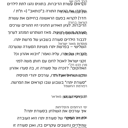
הרב לירן ישי
נקראים עשרת הדיברות. בתוניס נהגו לתת לילדים 
שלמדו את קריאת התורה ב”כותאב” (= ת"ת / 
הרב שמואל אליהו
חדר) לקרוא בפעם הראשונה בחייהם את עשרת 
הוראה ברורה
הדיברות. לציון האירוע החגיגי היו ההורים עורכים 
סעודת מצווה חגיגית. מאז השתרש המנהג לערוך 
בית הוראה מעיין טהור
לכבוד הילדים סעודה בשבוע של פרשת יתרו.
מוסדות מאור ישראל
השלישי – בפרשת יתרו מצוינת הסעודה שנערכה 
לכבודו של יתרו, עליה נאמר: "ויבוא אהרון וכל 
ברוך דיין האמת
זקני ישראל לאכול לחם עם חותן משה לפני 
מרן רבנו רה"י
האלוקים". לזכרה של סעודה זו, בה סעדו אהרון 
וזקני ישראל אצל יתרו, עורכים יהודי תוניסיה 
הרב שמואל עידאן זצ"ל
“סעודת יתרו” בשבוע שבו קוראים את הפרשה.
רפורמת החשמל
// פרטי המנהג
הרב אליהו בנימין מאדאר
ימי הרחמים והסליחות
איך עורכים את השולחן בסעודת יתרו?
ת"ת אור המאיר
ייחודה העיקרי של סעודת יתרו היא העובדה 
שהילדים נחשבים עיקריים בה, ואכן סעודה זו 