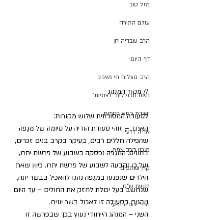
מזל טוב
עולם התורה
הרב עובדיה חן
דף היומי
הרב מצליח חי מאזוז
// מקור המנהג
רשת הכוללים "רצופות"
ישיבת כסא רחמים
לסעודה המסורתית שלוש מקורות:
האחד – זוהי סעודת הודיה על סיומה של מגֵפה 
אריה דרעי
שהפילה חללים רבים, בעיקר בקרב בנים זכרים, 
מורנו הרב צמח
בתוניס. המגֵפה נפסקה בשבוע של פרשת יתרו, 
ועל כן נקבעה לשבוע של פרשת יתרו. כיוון שאת 
קרן שותפים
הילדים שנפגעו במגֵפה נהגו להאכיל בבשר יונה, 
תנועת ש"ס
שנחשב בעל יכולת לחזק את החולים – עד היום 
נוהגים בסעודה זו לאכול בשר יונים.
הרב יהודה דרעי
השני – המנהג הייחודי נעוץ בכך שבפרשה זו 