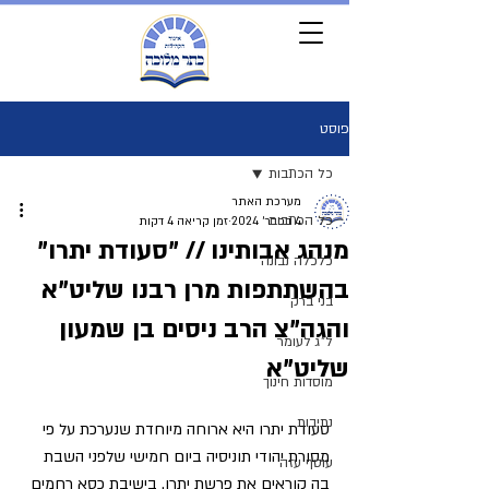
פוסט
כל הכתבות
מערכת האתר
כל הכתבות
4 בפבר׳ 2024
זמן קריאה 4 דקות
מנהג אבותינו // "סעודת יתרו"
כלכלה נבונה
בהשתתפות מרן רבנו שליט"א
בני ברק
והגה"צ הרב ניסים בן שמעון
ל"ג לעומר
שליט"א
מוסדות חינוך
נתיבות
סעודת יתרו היא ארוחה מיוחדת שנערכת על פי 
מסורת יהודי תוניסיה ביום חמישי שלפני השבת 
עוטף עזה
בה קוראים את פרשת יתרו. בישיבת כסא רחמים 