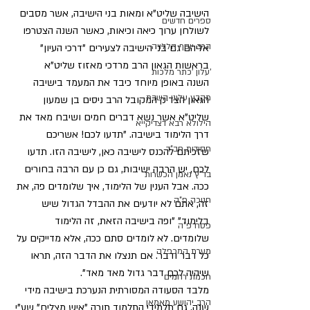
הישיבה שליט"א ומאות בני הישיבה, אשר מסבים 
ספרים חדשים
לשולחן ערוך כיאה וכיאות, כאשר השנה הצטרפו 
הרב יוסף הללויה
אליהם גם בני הישיבה לצעירים "דרכי העיון" 
בראשות הגאון הרב מרדכי מאזוז שליט"א
'עלון 'כתר מלכות
השנה באופן מיוחד כיבד את המעמד בישיבה 
מקבץ עלוני השבת
הגאון הצדיק המקובל הרב ניסים בן שמעון 
שליט"א אשר נשא דברים חמים ושיבח מאד את 
הילולא רבא דצדיקייא
דרך הלימוד בישיבה. "תדעו לכם! אשריכם 
חסידות חב"ד
שזכיתם להכנס לישיבה כאן, לישיבה הזו. תדעו 
לכם, יש הרבה ישיבות, גם כן עם הרבה בחורים 
בד"ץ נאמן הכשרות
ככה. אבל הענין של הלימוד, איך שלומדים פה, את 
חנוכה פ"ה
זה, אתם לא יודעים את ההבדל הגדול שיש 
בלימוד" "ופה בישיבה הזאת, זה הלימוד 
פסח פ"ה
שלומדים. לא לומדים סתם ככה, אלא מדייקים על 
מערת המכפלה
כל דבר ודבר. אם תנצלו את הדבר הזה, תראו 
שיהיה לכם דבר גדול מאד מאד".
חכמת רחמים
מלבד הסעודה המסורתית הנערכת בישיבה מידי 
הרב יהושע מאמאן
שנה, גם תלמידי התלמוד תורה "איש מצליח" שע"י 