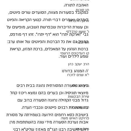
האהבה לתורה.
חג סוכות
כמקובל בסעודות מצווה, הסועדים שרים פיוטים, 
לומדים ואומרים דברי תורה. קטעי הקריאה והפיוט 
ארגון הידברות
וכן עשרת הדיברות שבפרשת השבוע, מופיעים על 
ר' ששון טרבלסי
גבי "וארקת יתרו" הוא "דף יתרו". זהו דף מודפס, 
המכיל גם את כל הברכות והפיוטים של אותו ערב: 
חגי תשרי
ברכות הנהנין על המאכלים, ברכת המזון, קריאת 
קו העדכונים הרשמי
שמע לילדים ועוד.
הרב יעקב כהן
// המנהג בדורנו
י"א שנים לזכרו
בימינו הסעודה המסורתית נהוגה בבית רבים 
ברון כובעים
מיוצאי תוניסיה וכן בערים בהם נמצא ריכוז קהל 
שירת הבקשות
גדול מבני הקהילה נחוגה הסעודה ברוב עם 
בהשתתפות רבנים פייטנים ונכבדי העדה.
הרב משה לוי
בישיבת כסא רחמים הידועה בשמירתה על מסורת 
פרויקט האיש משה
אבות נערכת הסעודה מידי שנה בהשתתפות מרן 
רחל אמנו
ראש הישיבה רבנו הגר"מ מאזוז שליט"א רבני 