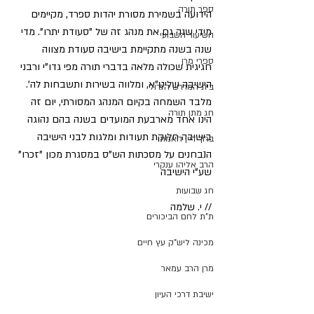
ספר תורה
הידועה בשמירת מסורת יהדות ספרד, מקיימים 
מידי שנה גם את מנהג זה של "סעודת יתרו". מדי 
השיעור השבועי
שנה בשנה מתקיימת בישיבה סעודת מצווה 
ספרי מרן
חגיגית שכולה מלאה בדברי תורה מפי גדו"י ורבני 
הישיבה שליט”א, ומלווה בשירות ותשבחות לה'. 
בית המדרש הגדול
מלבד השמחה בקיום המנהג המסורתי, יום זה 
חג מתן תורה
הינו אחד מארבעת המועדים בשנה בהם נהוגה 
בישיבה חלוקת תעודות ומלגות לבני הישיבה 
ברוך דיין האמת
הנבחנים על מסכתות הש"ס במסגרת מכון "זכרו" 
הרב אליהו ענקרי
שע"י הישיבה
חג שבועות
// י. שלמה
ת"ת לחם הביכורים
מכינה ליש"ק עץ חיים
מרן הרב עמאר
ישיבת דרכי העיון