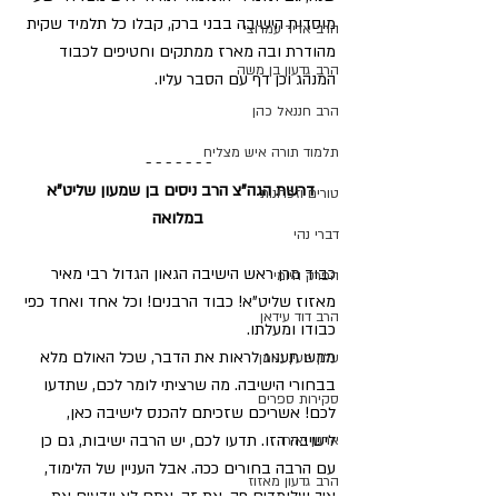
מוסדות הישיבה בבני ברק, קבלו כל תלמיד שקית 
הרב אדיר עמרוצי
מהודרת ובה מארז ממתקים וחטיפים לכבוד 
הרב גדעון בן משה
המנהג וכן דף עם הסבר עליו.
הרב חננאל כהן
תלמוד תורה איש מצליח
- - - - - - -
דרשת הגה"צ הרב ניסים בן שמעון שליט"א 
טורים וזכרונות
במלואה
דברי נהי
כבוד מרן ראש הישיבה הגאון הגדול רבי מאיר 
הפרק היומי
מאזוז שליט"א! כבוד הרבנים! וכל אחד ואחד כפי 
הרב דוד עידאן
כבודו ומעלתו.
ממש תענוג לראות את הדבר, שכל האולם מלא 
עלון מעין נאמן
בבחורי הישיבה. מה שרציתי לומר לכם, שתדעו 
סקירות ספרים
לכם! אשריכם שזכיתם להכנס לישיבה כאן, 
לישיבה הזו. תדעו לכם, יש הרבה ישיבות, גם כן 
ארגון יאירו
עם הרבה בחורים ככה. אבל העניין של הלימוד, 
הרב גדעון מאזוז
איך שלומדים פה, את זה, אתם לא יודעים את 