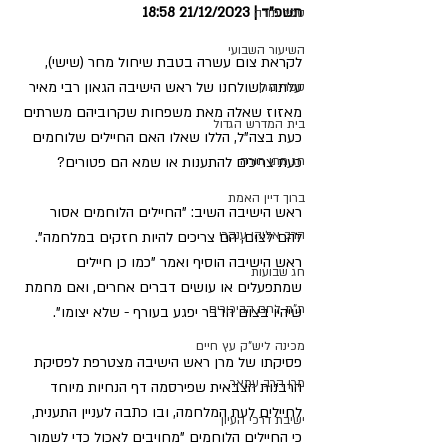
תשפ"ד | 21/12/2023 18:58
ספר תורה
השיעור השבועי
לקראת צום עשרה בטבת שיחול מחר (שישי), 
עלתה לשולחנו של ראש הישיבה הגאון רבי מאיר 
ספרי מרן
מאזוז שאלה מאת משפחות שקרוביהם משרתים 
בית המדרש הגדול
כעת בצה"ל, הללו שאלו האם החיילים שלוחמים 
חג מתן תורה
כעת צריכים להתענות או שמא הם פטורים?
ברוך דיין האמת
ראש הישיבה השיב: "החיילים הלוחמים אסור 
הרב אליהו ענקרי
להם לצום, הם צריכים להיות חזקים במלחמה". 
ראש הישיבה הוסיף ואמר "כמו כן חיילים 
חג שבועות
שמתפעלים או עושים דברים אחרים, ואם מחמת 
ת"ת לחם הביכורים
שיהיו בצום הדבר יפגע בעורף - שלא יצומו".
מכינה ליש"ק עץ חיים
פסיקתו של מרן ראש הישיבה מצטרפת לפסיקת 
מרן הרב עמאר
הרבנות הצבאית שפירסמה דף הנחיות מיוחד 
לחיילים לעת המלחמה, ובו כתבה לעניין התענית, 
ישיבת דרכי העיון
כי החיילים הלוחמים "מחויבים לאכול כדי לשמור 