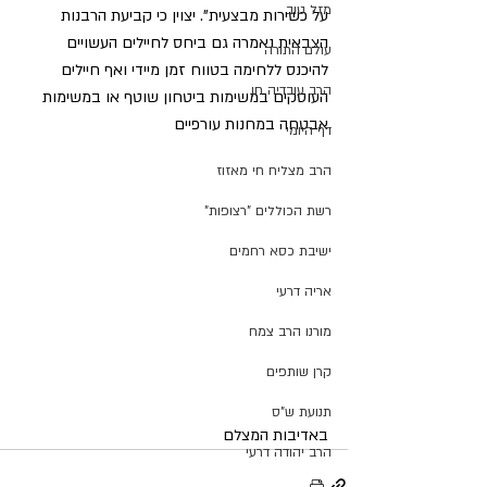
מזל טוב
על כשירות מבצעית". יצוין כי קביעת הרבנות 
הצבאית נאמרה גם ביחס לחיילים העשויים 
עולם התורה
להיכנס ללחימה בטווח זמן מיידי ואף חיילים 
הרב עובדיה חן
העוסקים במשימות ביטחון שוטף או במשימות 
אבטחה במחנות עורפיים
דף היומי
הרב מצליח חי מאזוז
רשת הכוללים "רצופות"
ישיבת כסא רחמים
אריה דרעי
מורנו הרב צמח
קרן שותפים
תנועת ש"ס
באדיבות המצלם
הרב יהודה דרעי