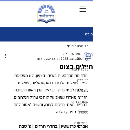
פוסט
כל הכתבות
מערכת האתר
כל הכתבות
21 בדצמ׳ 2023
זמן קריאה 1 דקות
חיילים בצום
כלכלה נבונה
הלחימה הקרקעית בעזה ובצפון, לא מפסיקה 
בני ברק
לייצר שאלות הלכתיות ואקטואליות, שאלות 
שעולות לבתי גדולי ישראל. מרן ראש הישיבה 
ל"ג לעומר
הגר"מ מאזוז נשאל על לוחמי צה"ל הנלחמים 
מוסדות חינוך
בחזית, האם צריכים לצום, והשיב "אסור להם 
לצום" • פסק הלכה
נתיבות
עוטף עזה
אברמי פרלשטיין | בחדרי חרדים | ט' טבת 