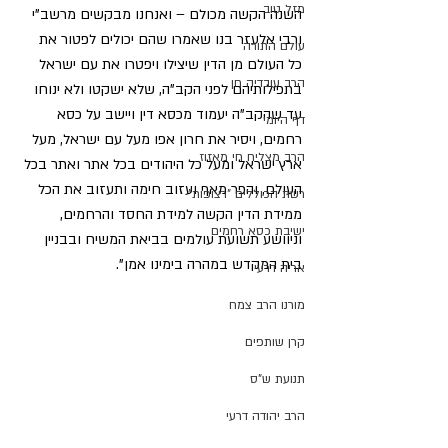
מזל טוב
השנה הקשה מכולם – ואנחנו מבקשים מרשב”י 
ורבי אלעזר בנו שאמרו שהם יכולים לפטור את 
עולם התורה
כל העולם מן הדין שיצילו ויפטרו את עם ישראל 
הרב עובדיה חן
בתפילותיהם לפני הקב”ה, שלא ישקטו ולא ינוחו 
עד שהקב”ה יעמוד מכסא דין ויישב על כסא 
דף היומי
רחמים, ויסיר את חרון אפו מעל עם ישראל, מעל 
הרב מצליח חי מאזוז
ארץ ישראל ומעל כל היהודים בכל אתר ואתר בכל 
העולם, והפר מאף ועזוב חימה ותעזוב את הכל 
רשת הכוללים "רצופות"
ממידת הדין הקשה למידת החסד והרחמים, 
ישיבת כסא רחמים
וניוושע תשועת עולמים בביאת המשיח ובבניין 
בית המקדש במהרה בימינו אמן”.
אריה דרעי
מורנו הרב צמח
קרן שותפים
תנועת ש"ס
הרב יהודה דרעי