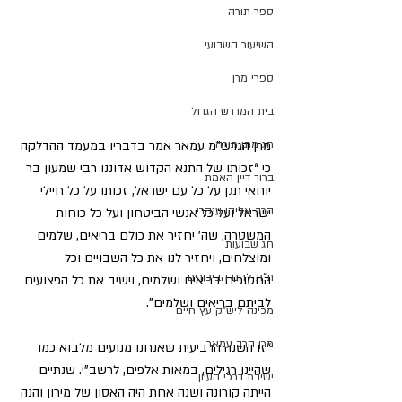
ספר תורה
השיעור השבועי
ספרי מרן
בית המדרש הגדול
מרן הגרש”מ עמאר אמר בדבריו במעמד ההדלקה 
חג מתן תורה
כי “זכותו של התנא הקדוש אדוננו רבי שמעון בר 
ברוך דיין האמת
יוחאי תגן על כל עם ישראל, זכותו על כל חיילי 
הרב אליהו ענקרי
ישראל ועל כל אנשי הביטחון ועל כל כוחות 
המשטרה, שה’ יחזיר את כולם בריאים, שלמים 
חג שבועות
ומוצלחים, ויחזיר לנו את כל השבויים וכל 
ת"ת לחם הביכורים
החטופים בריאים ושלמים, וישיב את כל הפצועים 
לביתם בריאים ושלמים”.
מכינה ליש"ק עץ חיים
מרן הרב עמאר
“זו השנה הרביעית שאנחנו מנועים מלבוא כמו 
שהיינו רגילים, במאות אלפים, לרשב”י. שנתיים 
ישיבת דרכי העיון
הייתה קורונה ושנה אחת היה האסון של מירון והנה 