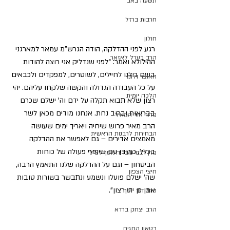
תשעה באב
חרבות ברזל
חולון
רגע לפני ההדלקה, הודה הגרש”מ עמאר למארגני 
הרב בערל לאזאר
ההילולא ואמר: “לפני שנדליק אני רוצה להודות 
בשם כולנו לחיילים, לשוטרים, למפקדים ולכבאים 
האוצר היומי
על כל העבודה הגדולה והקשה שלקחו עליהם. יהי 
הלכה יומית
רצון שלא תבוא תקלה על ידם וה’ ישלם שכרם 
בבריאות וברוב נחת. אנחנו מודים מכאן לשר 
מדור אור המאיר
הרב מאיר פרוש שיחיה ויאריך ימים שעושה 
הבחירות לרבנות הראשית
מאמצים אדירים – גם לאפשר את ההדלקה 
בכלל, כמובן עם שיתוף פעולה של כוחות 
מרן רבנו עובדיה יוסף זצ"ל
הביטחון – וגם על ההדלקה שלנו התאמץ הרבה, 
חיצי הצפון
שה’ ישלם פועלו ונשמע ונתבשר בשורות טובות 
אמן כן יהי רצון”.
הרב דוד יוסף
הרב יצחק ברדא
בטאון החגים