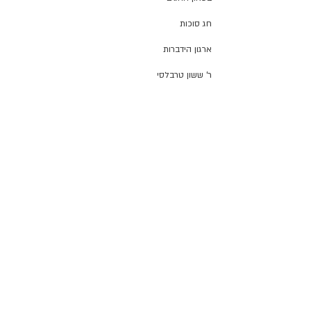
חג סוכות
ארגון הידברות
ר' ששון טרבלסי
חגי תשרי
קו העדכונים הרשמי
הרב יעקב כהן
י"א שנים לזכרו
ברון כובעים
שירת הבקשות
צילום: ארז עוזיר, בנדה הפקות
הרב משה לוי
פרויקט האיש משה
רחל אמנו