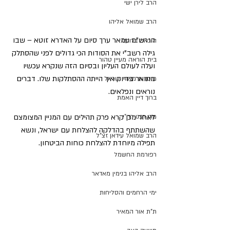
הרב לירן ישי
הרב שמואל אליהו
הגרש”מ עמאר ערך סיום על האדרא זוטא – שבו 
הוראה ברורה
גילה רשב”י את הסודות הכי גדולים לפני שהסתלק 
בית הוראה מעיין טהור
ועלה לעולם העליון ובסיום הזה שנקרא עכשיו 
מתואר בדיוק איך הייתה ההסתלקות שלו. דברים 
מוסדות מאור ישראל
נוראים ונפלאים.
ברוך דיין האמת
מרן רבנו רה"י
לאחר מכן קרא פרק תהילים עם המניין המצומצם 
שהשתתף בהדלקה להצלחת עם ישראל, ונשא 
הרב שמואל עידאן זצ"ל
תפילה מיוחדת להצלחת כוחות הביטחון.
רפורמת החשמל
הרב אליהו בנימין מאדאר
ימי הרחמים והסליחות
ת"ת אור המאיר