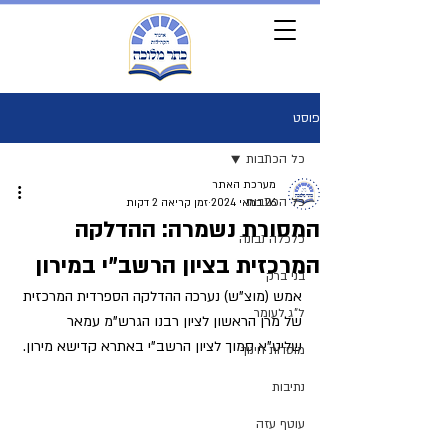
פוסט
כל הכתבות
מערכת האתר
כל הכתבות
26 במאי 2024
זמן קריאה 2 דקות
המסורת נשמרה: ההדלקה
כלכלה נבונה
המרכזית בציון הרשב"י במירון
בני ברק
אמש (מוצ"ש) נערכה ההדלקה הספרדית המרכזית 
ל"ג לעומר
של מרן הראשון לציון רבנו הגרש"מ עמאר 
שליט”א סמוך לציון הרשב”י באתרא קדישא מירון.
מוסדות חינוך
נתיבות
עוטף עזה