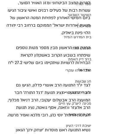
למרות המצב הביטחוני ומזג האוויר הסוער, 
ספר תורה
עשרות רבות של פעילים רבנים ואישי ציבור הגיעו 
השיעור השבועי
ביום חמישי האחרון לפתיחת המטה הראשון של 
תנועת 'אחדות ישראל' הממוקם ברחוב רבי יהודה 
ספרי מרן
הלוי פינת ביאליק.
בית המדרש הגדול
המטה הינו הראשון מבין מספר מטות נוספים 
חג מתן תורה
שיפתחו בשבוע הקרוב באשקלון לקראת 
ברוך דיין האמת
הבחירות לרשויות שיתקיימו ביום שלישי 27.2 י"ח 
אדר א'.
הרב אליהו ענקרי
חג שבועות
לצד יו"ר התנועה הרב אושרי פדלון, הגיעו גם 
חברי התנועה – נציג תנועת 'דגל התורה' חבר 
ת"ת לחם הביכורים
המועצה הרב אבשלום יעקובי, הרב דניאל מכלוף, 
מכינה ליש"ק עץ חיים
הרב אלעזר ווזאנה, אסף גואטה, נציג תנועת 
מרן הרב עמאר
'הציונות הדתית' יוסי כהן, רובי מלכא ואמיר מרשה.
ישיבת דרכי העיון
נשיא התנועה ראש מוסדות 'יצחק ירנן' הגאון 