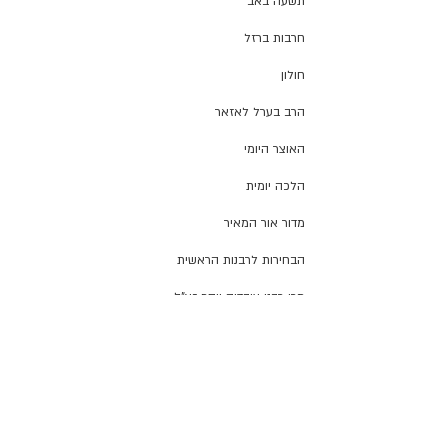
תשעה באב
חרבות ברזל
חולון
הרב בערל לאזאר
האוצר היומי
הלכה יומית
מדור אור המאיר
הבחירות לרבנות הראשית
מרן רבנו עובדיה יוסף זצ"ל
חיצי הצפון
הרב דוד יוסף
הרב יצחק ברדא
הרב יצחק ברדא
בטאון החגים