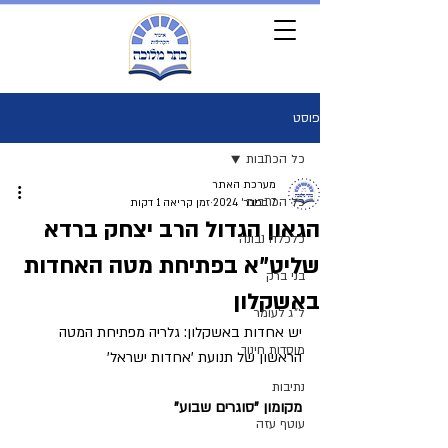
פוסט
כל הכתבות
מערכת האתר
כל הכתבות
7 בפבר׳ 2024
זמן קריאה 1 דקות
הגאון הגדול הרב יצחק ברדא
כלכלה נבונה
שליט"א בפתיחת מטה האחדות
בני ברק
באשקלון
ל"ג לעומר
יש אחדות באשקלון: גלריה מפתיחת המטה 
מוסדות חינוך
הראשון של תנועת 'אחדות ישראל'
נתיבות
מקומון "סוגרים שבוע"
עוטף עזה