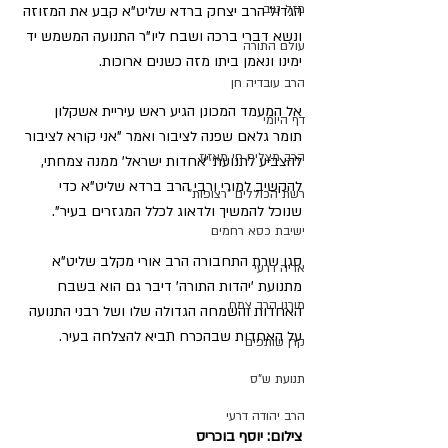
מזל טוב
הגדול הרב יצחק ברדא שליט"א קבע את המזוזה 
ונשא דברי ברכה ושבח ליו"ר התנועה המשמש יד 
עולם התורה
ימינו ונאמן ביתו מזה כשנים ארוכות.
הרב עובדיה חן
אל המעמד המכונן הגיע ראש עיריית אשקלון 
דף היומי
תומר גלאם שפנה לציבור ואמר "אני קורא לציבור 
הרב מצליח חי מאזוז
להצביע לתנועת 'אחדות ישראל' ממנה צמחתי, 
להקשיב למורי ורבי הרב ברדא שליט"א כדי 
רשת הכוללים "רצופות"
שנוכל להמשיך ולדאוג לכלל המגזרים בעיר".
ישיבת כסא רחמים
סגן שרת התחבורה הרב אורי מקלב שליט"א 
אריה דרעי
מתנועת 'יהדות התורה' דיבר גם הוא בשבח 
מורנו הרב צמח
האחדות והשמחה הגדולה שלו ושל רבני התנועה 
על האחדות שבהכרח תביא להצלחה בעיר.
קרן שותפים
תנועת ש"ס
הרב יהודה דרעי
צילום: יוסף בוכריס 