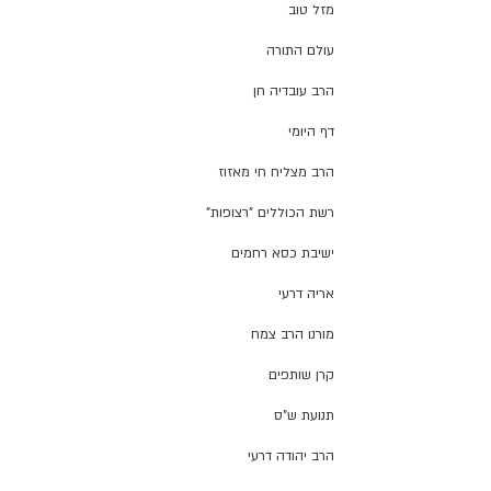
מזל טוב
עולם התורה
הרב עובדיה חן
דף היומי
הרב מצליח חי מאזוז
רשת הכוללים "רצופות"
ישיבת כסא רחמים
אריה דרעי
מורנו הרב צמח
קרן שותפים
תנועת ש"ס
הרב יהודה דרעי