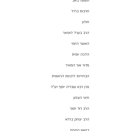
תשעה באב
חרבות ברזל
חולון
הרב בערל לאזאר
האוצר היומי
הלכה יומית
מדור אור המאיר
הבחירות לרבנות הראשית
מרן רבנו עובדיה יוסף זצ"ל
חיצי הצפון
הרב דוד יוסף
הרב יצחק ברדא
בטאון החגים