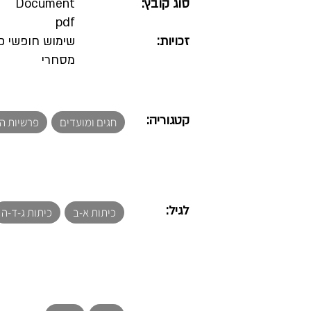
סוג קובץ:
Document
pdf
זכויות:
שימוש חופשי פ
מסחרי
קטגוריה:
חגים ומועדים
פרשיות ה
לגיל:
כיתות א-ב
כיתות ג-ד-ה