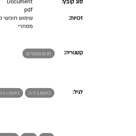
סוג קובץ:
Document
pdf
זכויות:
שימוש חופשי פ
מסחרי
קטגוריה:
חגים ומועדים
לגיל:
כיתות ג-ד-ה
כיתות ו-ז-ח