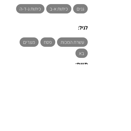
גנים
כיתות א-ב
כיתות ג-ד-ה
לגיל:
עשרת המכות
פסח
מצרים
בא
תויות: