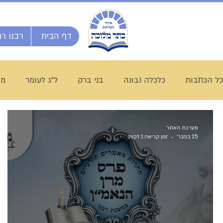
דף הבית
רבנו רח
כל הכתבות
כלכלה נבונה
בני ברק
ל"ג לעומר
מו
חג מתן תורה
ברוך דיין האמת
הרב אליהו ענקרי
מערכת האתר
25 בפבר׳
זמן קריאה 1 דקות
עולם התורה
הרב עובדיה חן
דף היומי
הרב מצל
תנועת ש"ס
הרב יהודה דרעי