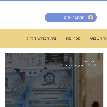
התחבר אלינו
ר השבועי
ספרי מרן
בית המדרש הגדול
מרן הרב עמאר
ישיבת דרכי העיון
מזל טוב
מערכת האתר
30 בינו׳
זמן קריאה 2 דקות
אריה דרעי
מורנו הרב צמח
קרן שותפים