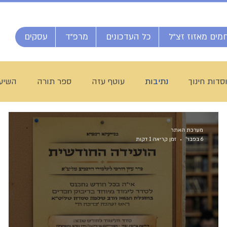
מים מאזוז זצ"ל
כל העדכונים
מרפ"ד
עסקים
סדות חינוך
נתיבות
עוטף עזה
ספר תורה
השיעו
חג שבועות
ת"ת לחם הביכורים
מכינה ליש"ק עץ חיים
מערכת האתר
6 בפבר׳
זמן קריאה 1 דקות
יח חי מאזוז
רשת הכוללים "רצופות"
ישיבת כסא רחמים